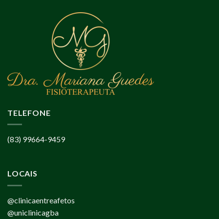
TELEFONE
(83) 99664-9459
LOCAIS
@clinicaentreafetos
@uniclinicagba