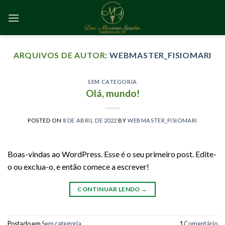
Skip
to
content
ARQUIVOS DE AUTOR:
WEBMASTER_FISIOMARI
SEM CATEGORIA
Olá, mundo!
POSTED ON
8 DE ABRIL DE 2022
BY
WEBMASTER_FISIOMARI
Boas-vindas ao WordPress. Esse é o seu primeiro post. Edite-
o ou exclua-o, e então comece a escrever!
CONTINUAR LENDO
→
Postado em
Sem categoria
1
Comentário