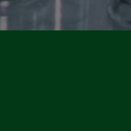
DRA. MARIANA
GUEDES
Fisioterapeuta
Formada pela UNIPÊ em Fisioterapia, atua em
Guarabira nas diversas áreas da Fisioterapia
como: Drenagem Linfática Manual, Liberação
Miofacial, Fisioterapia no Idoso,
Ventosaterapia.